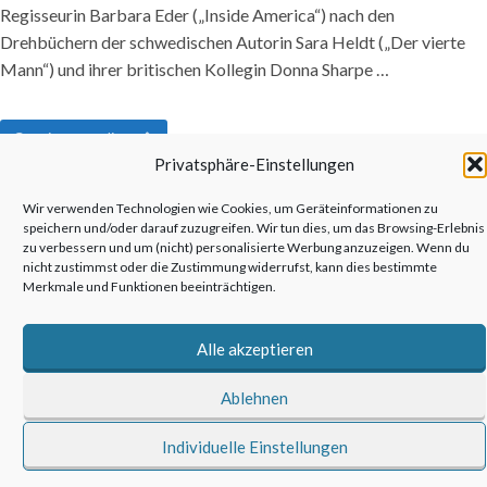
Regisseurin Barbara Eder („Inside America“) nach den
Drehbüchern der schwedischen Autorin Sara Heldt („Der vierte
Mann“) und ihrer britischen Kollegin Donna Sharpe …
Continue reading
Privatsphäre-Einstellungen
Wir verwenden Technologien wie Cookies, um Geräteinformationen zu
speichern und/oder darauf zuzugreifen. Wir tun dies, um das Browsing-Erlebnis
zu verbessern und um (nicht) personalisierte Werbung anzuzeigen. Wenn du
nicht zustimmst oder die Zustimmung widerrufst, kann dies bestimmte
©2026 anderswohin|Ulrich Kronenberg
Merkmale und Funktionen beeinträchtigen.
Alle akzeptieren
Ablehnen
Individuelle Einstellungen