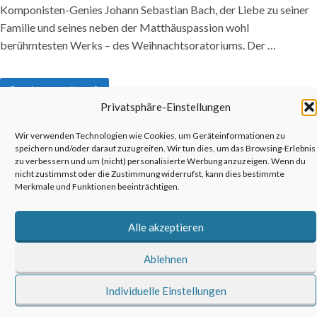
Komponisten-Genies Johann Sebastian Bach, der Liebe zu seiner
Familie und seines neben der Matthäuspassion wohl
berühmtesten Werks – des Weihnachtsoratoriums. Der …
Continue reading
Privatsphäre-Einstellungen
Wir verwenden Technologien wie Cookies, um Geräteinformationen zu
speichern und/oder darauf zuzugreifen. Wir tun dies, um das Browsing-Erlebnis
zu verbessern und um (nicht) personalisierte Werbung anzuzeigen. Wenn du
nicht zustimmst oder die Zustimmung widerrufst, kann dies bestimmte
©2026 anderswohin|Ulrich Kronenberg
Merkmale und Funktionen beeinträchtigen.
Alle akzeptieren
Ablehnen
Individuelle Einstellungen