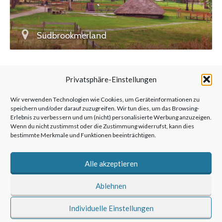
Südbrookmerland
Privatsphäre-Einstellungen
3
4
5
6
7
Wir verwenden Technologien wie Cookies, um Geräteinformationen zu
speichern und/oder darauf zuzugreifen. Wir tun dies, um das Browsing-
Erlebnis zu verbessern und um (nicht) personalisierte Werbung anzuzeigen.
Wenn du nicht zustimmst oder die Zustimmung widerrufst, kann dies
bestimmte Merkmale und Funktionen beeinträchtigen.
©2026 anderswohin|Ulrich Kronenberg
Alle akzeptieren
Ablehnen
Individuelle Einstellungen