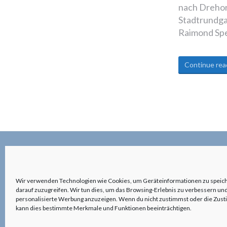
nach Drehor
Stadtrundga
Raimond Spe
Continue rea
©2026 anderswohin|Ulrich Kronenberg
Wir verwenden Technologien wie Cookies, um Geräteinformationen zu speic
darauf zuzugreifen. Wir tun dies, um das Browsing-Erlebnis zu verbessern und
personalisierte Werbung anzuzeigen. Wenn du nicht zustimmst oder die Zus
kann dies bestimmte Merkmale und Funktionen beeinträchtigen.