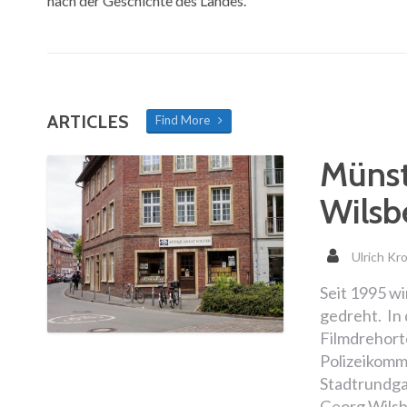
nach der Geschichte des Landes.
ARTICLES
Find More
Münst
Wilsb
Ulrich Kr
Seit 1995 w
gedreht. In
Filmdrehort
Polizeikommi
Stadtrundga
Georg Wilsb