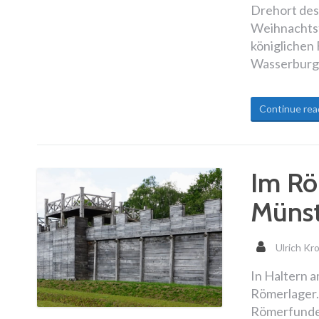
Drehort des 
Weihnachtsf
königlichen 
Wasserburg
Continue rea
Im Rö
Münst
Ulrich Kr
In Haltern 
Römerlager.
Römerfunde 