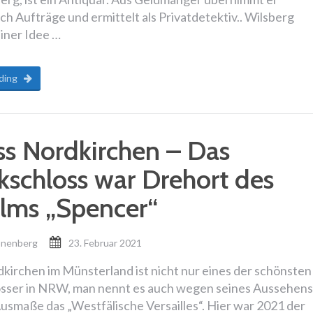
h Aufträge und ermittelt als Privatdetektiv.. Wilsberg
einer Idee …
ding
ss Nordkirchen – Das
kschloss war Drehort des
ilms „Spencer“
onenberg
23. Februar 2021
kirchen im Münsterland ist nicht nur eines der schönsten
sser in NRW, man nennt es auch wegen seines Aussehens
usmaße das „Westfälische Versailles“. Hier war 2021 der