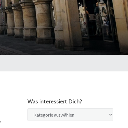
Was interessiert Dich?
Was
interessiert
e
Dich?