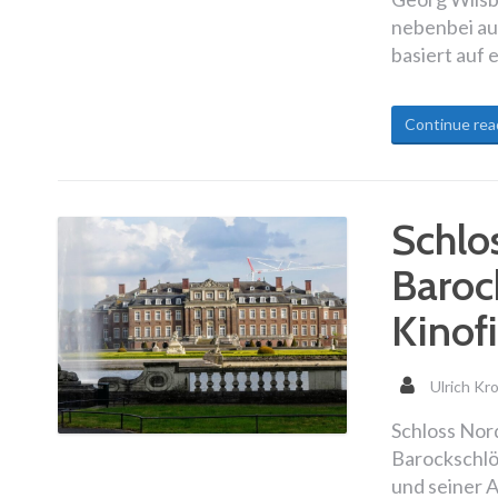
nebenbei auc
basiert auf 
Continue rea
Schlo
Baroc
Kinof
Ulrich Kr
Schloss Nord
Barockschlö
und seiner A