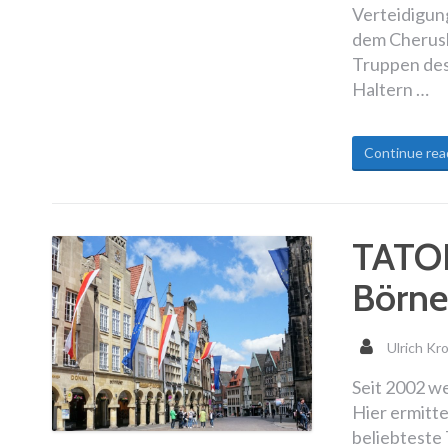
Verteidigun
dem Cherusk
Truppen des
Haltern …
Continue rea
TATOR
Börne
Ulrich Kr
Seit 2002 w
Hier ermitte
beliebteste