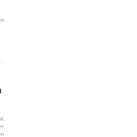
in
O
t.
er
en