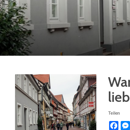
War
lie
Teilen
Fa