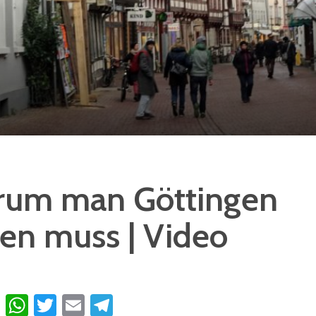
um man Göttingen
ben muss | Video
cebook
Messenger
WhatsApp
Twitter
Email
Telegram