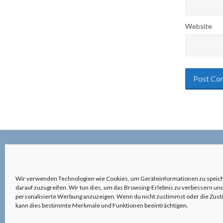
Website
©2026 anderswohin|Ulrich Kronenberg
Wir verwenden Technologien wie Cookies, um Geräteinformationen zu speic
darauf zuzugreifen. Wir tun dies, um das Browsing-Erlebnis zu verbessern und
personalisierte Werbung anzuzeigen. Wenn du nicht zustimmst oder die Zus
kann dies bestimmte Merkmale und Funktionen beeinträchtigen.