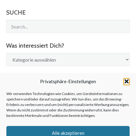
SUCHE
Was interessiert Dich?
Was
interessiert
Dich?
SUCHE
Privatsphäre-Einstellungen
Wir verwenden Technologien wie Cookies, um Geräteinformationen zu
speichern und/oder darauf zuzugreifen. Wir tun dies, um das Browsing-
Erlebnis zu verbessern und um (nicht) personalisierte Werbung anzuzeigen.
Wenn du nicht zustimmst oder die Zustimmung widerrufst, kann dies
bestimmte Merkmale und Funktionen beeinträchtigen.
©2026 anderswohin|Ulrich Kronenberg
Alle akzeptieren