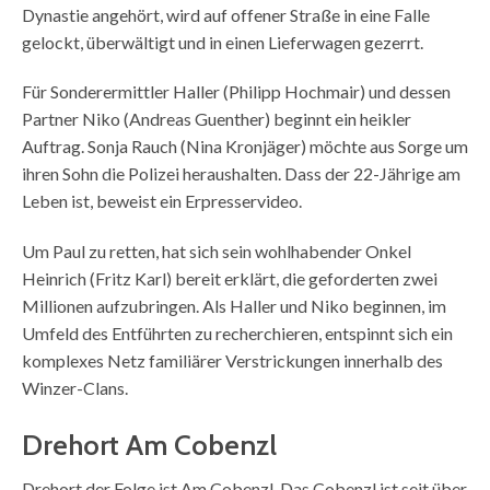
Dynastie angehört, wird auf offener Straße in eine Falle
gelockt, überwältigt und in einen Lieferwagen gezerrt.
Für Sonderermittler Haller (Philipp Hochmair) und dessen
Partner Niko (Andreas Guenther) beginnt ein heikler
Auftrag. Sonja Rauch (Nina Kronjäger) möchte aus Sorge um
ihren Sohn die Polizei heraushalten. Dass der 22-Jährige am
Leben ist, beweist ein Erpresservideo.
Um Paul zu retten, hat sich sein wohlhabender Onkel
Heinrich (Fritz Karl) bereit erklärt, die geforderten zwei
Millionen aufzubringen. Als Haller und Niko beginnen, im
Umfeld des Entführten zu recherchieren, entspinnt sich ein
komplexes Netz familiärer Verstrickungen innerhalb des
Winzer-Clans.
Drehort Am Cobenzl
Drehort der Folge ist Am Cobenzl. Das Cobenzl ist seit über