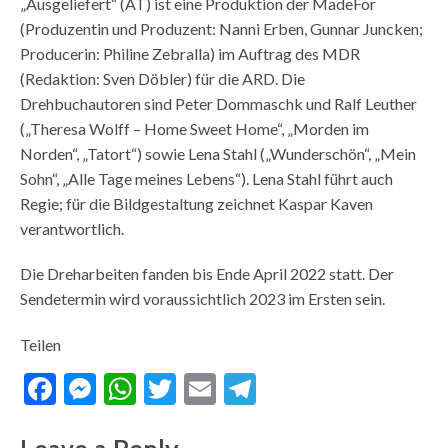
„Ausgeliefert“ (AT) ist eine Produktion der MadeFor
(Produzentin und Produzent: Nanni Erben, Gunnar Juncken;
Producerin: Philine Zebralla) im Auftrag des MDR
(Redaktion: Sven Döbler) für die ARD. Die
Drehbuchautoren sind Peter Dommaschk und Ralf Leuther
(„Theresa Wolff – Home Sweet Home“, „Morden im
Norden“, „Tatort“) sowie Lena Stahl („Wunderschön“, „Mein
Sohn“, „Alle Tage meines Lebens“). Lena Stahl führt auch
Regie; für die Bildgestaltung zeichnet Kaspar Kaven
verantwortlich.
Die Dreharbeiten fanden bis Ende April 2022 statt. Der
Sendetermin wird voraussichtlich 2023 im Ersten sein.
Teilen
Facebook
Messenger
WhatsApp
Twitter
Email
Telegram