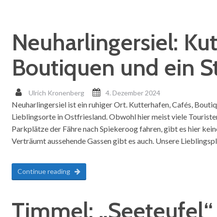
Neuharlingersiel: Kut
Boutiquen und ein S
Ulrich Kronenberg
4. Dezember 2024
Neuharlingersiel ist ein ruhiger Ort. Kutterhafen, Cafés, Boutiq
Lieblingsorte in Ostfriesland. Obwohl hier meist viele Touriste
Parkplätze der Fähre nach Spiekeroog fahren, gibt es hier kei
Verträumt aussehende Gassen gibt es auch. Unsere Lieblingspl
Continue reading
Timmel: „Seeteufel“