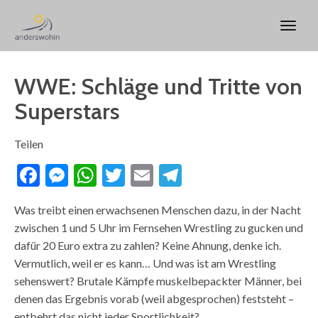
WWE: Schläge und Tritte von
Superstars
Teilen
Facebook
Messenger
WhatsApp
Twitter
Email
Telegram
Was treibt einen erwachsenen Menschen dazu, in der Nacht
zwischen 1 und 5 Uhr im Fernsehen Wrestling zu gucken und
dafür 20 Euro extra zu zahlen? Keine Ahnung, denke ich.
Vermutlich, weil er es kann… Und was ist am Wrestling
sehenswert? Brutale Kämpfe muskelbepackter Männer, bei
denen das Ergebnis vorab (weil abgesprochen) feststeht –
entbehrt das nicht jeder Sportlichkeit?